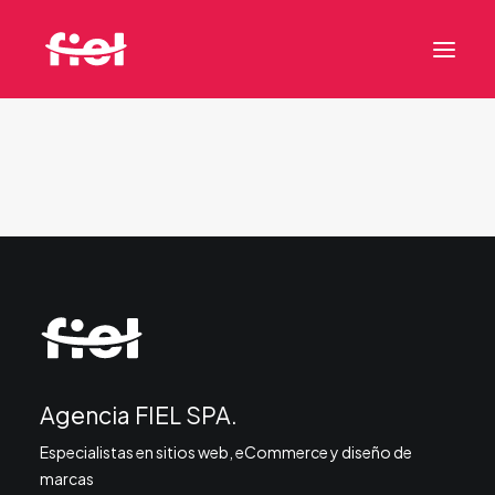
INICIO
BRANDING DIGITAL
SITIO WEB ECOMMERCE
POTENCIAMOS TU VENTA
Agencia FIEL SPA.
DISEÑO UX UI
Especialistas en sitios web, eCommerce y diseño de
marcas